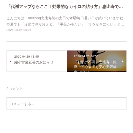
「代謝アップならここ！効果的なカイロの貼り方」恵比寿で口コミNo 1美容鍼灸ならmeilong
こんにちは！meilong恵比寿院の太田です🐱毎日暑い日が続いていますね
🌻夏でも「冷房で体が冷える」「手足が冷たい」「汗をかきにくい」と…
2026.08.06 06:01
2020.04.25 06:50
2020.04.30 13:45
「お肌の不調」恵比寿・銀
縮小営業延長のお知らせ
座で初心者でも安心美容鍼
灸meilong
0
コメント