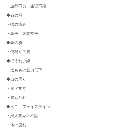
・血行不良、生理不順
◆右の頬
・喉の痛み
・鼻炎、気管支炎
◆鼻の横
・便秘や下痢
◆ほうれい線
・太ももの筋力低下
◆口の周り
・食べすぎ
・胃もたれ
◆あご、フェイスライン
・婦人科系の不調
・体の疲れ