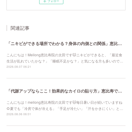
フォロー
関連記事
「ニキビができる場所でわかる？身体の内側との関係」恵比寿で口コミNo 1美容鍼灸ならmeilong
こんにちは！Meilong恵比寿院の太田です🐱ニキビができると、「最近食
生活が乱れていたかな？」「睡眠不足かな？」と気になる方も多いので…
2026.08.07 06:21
「代謝アップならここ！効果的なカイロの貼り方」恵比寿で口コミNo 1美容鍼灸ならmeilong
こんにちは！meilong恵比寿院の太田です🐱毎日暑い日が続いていますね
🌻夏でも「冷房で体が冷える」「手足が冷たい」「汗をかきにくい」と…
2026.08.06 06:01