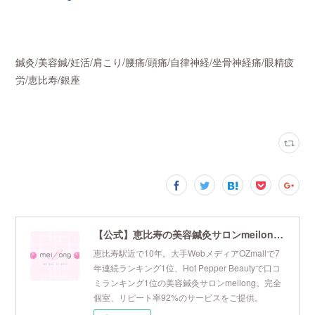
鍼灸/美容鍼/妊活/肩こり/腰痛/頭痛/自律神経/坐骨神経痛/眼精疲
労/恵比寿/銀座
【公式】恵比寿の美容鍼灸サロンmeilong｜ツボを押さえた針・お灸の治療で美容と健康を叶えます
恵比寿駅近で10年。大手WebメディアOZmallで7
年連続ランキング1位、Hot Pepper Beautyで口コ
ミランキング1位の美容鍼灸サロンmeilong。完全
個室、リピート率92%のサービスをご提供。