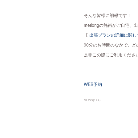
そんな皆様に朗報です！
meilongの施術がご自
【
出張プランの詳細に関し
90分のお時間のなかで、
是非この際にご利用くださ
WEB予約
NEWS
(
124
)