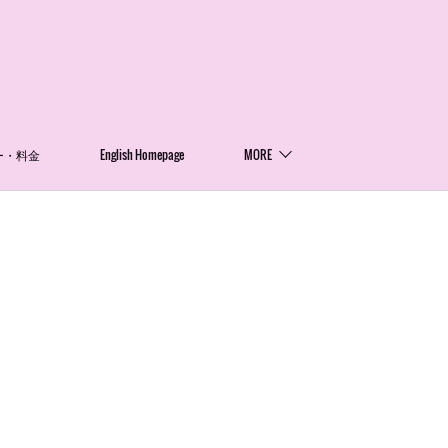
ー・料金
English Homepage
MORE