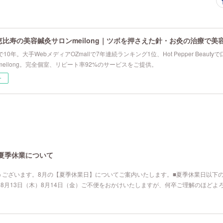
恵比寿の美容鍼灸サロンmeilong｜ツボを押さえた針・お灸の治療で美
10年。大手WebメディアOZmallで7年連続ランキング1位、Hot Pepper Beau
eilong。完全個室、リピート率92%のサービスをご提供。
ー
の夏季休業について
うございます。8月の【夏季休業日】についてご案内いたします。■夏季休業日以下
）8月13日（木）8月14日（金）ご不便をおかけいたしますが、何卒ご理解のほど