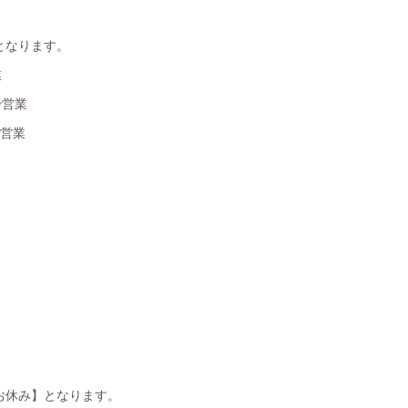
となります。
業
で営業
で営業
お休み】となります。