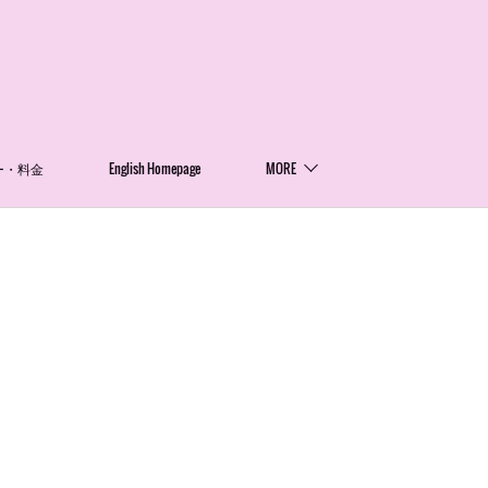
ー・料金
English Homepage
MORE