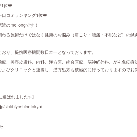
1位👑
口コミランキング1位👑
のmeilongです！
関わる施術だけではなく健康のお悩み（肩こり・腰痛・不眠など）の鍼
ており、提携医療機関数日本一となっております。
治療、美容皮膚科、内科、漢方医、統合医療、脳神経外科、がん免疫療
およびクリニックと連携し、漢方処方も積極的に行っておりますのでお
に選ばれました✨】
p/slct/biyoshinqtokyo/
ら