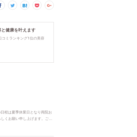
容と健康を叶えます
tyで口コミランキング1位の美容
の日程は夏季休業日となり両院お
よろしくお願い申し上げます。ご…