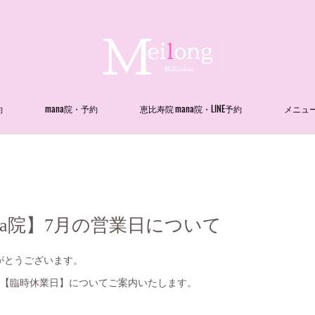
約
mana院・予約
恵比寿院 mana院・LINE予約
メニュ
na院】7月の営業日について
がとうございます。
び【臨時休業日】についてご案内いたします。