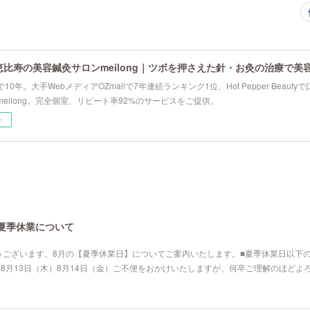
恵比寿の美容鍼灸サロンmeilong｜ツボを押さえた針・お灸の治療で美
10年。大手WebメディアOZmallで7年連続ランキング1位、Hot Pepper Beau
eilong。完全個室、リピート率92%のサービスをご提供。
ー
の夏季休業について
うございます。8月の【夏季休業日】についてご案内いたします。■夏季休業日以下
）8月13日（木）8月14日（金）ご不便をおかけいたしますが、何卒ご理解のほど