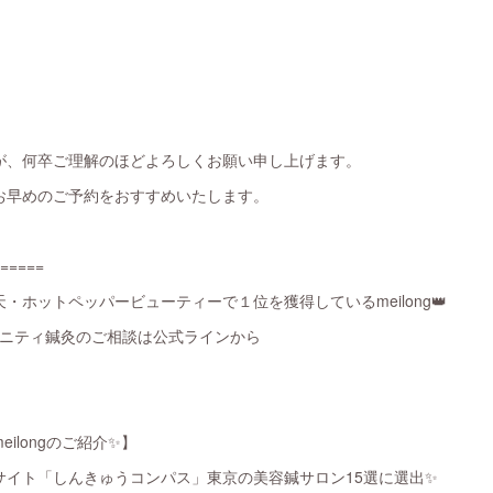
が、何卒ご理解のほどよろしくお願い申し上げます。
お早めのご予約をおすすめいたします。
=====
・ホットペッパービューティーで１位を獲得しているmeilong👑
タニティ鍼灸のご相談は公式ラインから
ilongのご紹介✨】
サイト「しんきゅうコンパス」東京の美容鍼サロン15選に選出✨