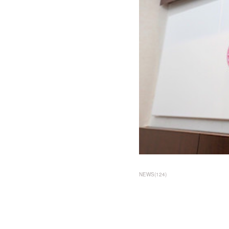
NEWS
(
124
)