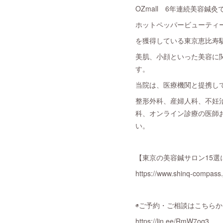
OZmall 6年連続美容鍼灸で
ホットペッパービューティー
を獲得している東京恵比寿駅近
美肌、小顔といった美容に
す。
当院は、医療機関と提携し
整形外科、産婦人科、不妊
科、オンライン診療の医師
い。
【東京の美容鍼サロン15選
https://www.shinq-compass.j
◉ご予約・ご相談はこちらか
https://lin.ee/RmW7oq3