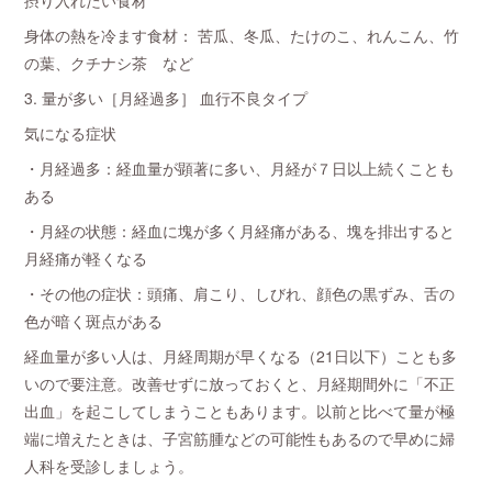
身体の熱を冷ます食材： 苦瓜、冬瓜、たけのこ、れんこん、竹
の葉、クチナシ茶 など
3. 量が多い［月経過多］ 血行不良タイプ
気になる症状
・月経過多：経血量が顕著に多い、月経が７日以上続くことも
ある
・月経の状態：経血に塊が多く月経痛がある、塊を排出すると
月経痛が軽くなる
・その他の症状：頭痛、肩こり、しびれ、顔色の黒ずみ、舌の
色が暗く斑点がある
経血量が多い人は、月経周期が早くなる（21日以下）ことも多
いので要注意。改善せずに放っておくと、月経期間外に「不正
出血」を起こしてしまうこともあります。以前と比べて量が極
端に増えたときは、子宮筋腫などの可能性もあるので早めに婦
人科を受診しましょう。