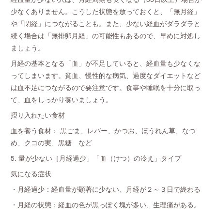
少なくありません。こうした状態を放っておくと、「無月経」
や「閉経」につながることも。また、少ない経血がダラダラと
続く場合は「無排卵月経」の可能性もあるので、早めに対処し
ましょう。
月経の基本となる「血」が不足していると、経血量も少なくな
ってしまいます。貧血、慢性的な病気、過度なダイエットなど
は血不足につながるので要注意です。食事や睡眠を十分に取っ
て、血をしっかり養いましょう。
摂り入れたい食材
血を養う食材： 黒ごま、レバー、かつお、ほうれん草、なつ
め、クコの実、黒糖 など
5. 量が少ない［月経過少」「血（けつ）の冷え」タイプ
気になる症状
・月経過少：経血量が顕著に少ない、月経が２～３日で終わる
・月経の状態：経血の色が黒っぽく塊が多い、生理痛がある。