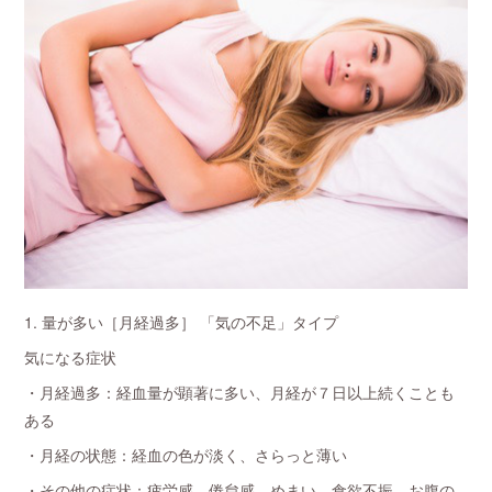
1. 量が多い［月経過多］ 「気の不足」タイプ
気になる症状
・月経過多：経血量が顕著に多い、月経が７日以上続くことも
ある
・月経の状態：経血の色が淡く、さらっと薄い
・その他の症状：疲労感、倦怠感、めまい、食欲不振、お腹の