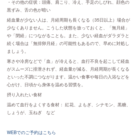
・その他の症状：頭痛、肩こり、冷え、手足のしびれ、顔色の
黒ずみ、舌の色が暗い
経血量が少ない人は、月経周期も長くなる（35日以上）場合が
少なくありません。こうした状態を放っておくと、「無月経」
や「閉経」につながることも。また、少ない経血がダラダラと
続く場合は「無排卵月経」の可能性もあるので、早めに対処し
ましょう。
寒さや冷房などで「血」が冷えると、血行不良を起こして経血
がスムーズに排泄されず、経血量が減る、月経周期が長くなる
といった不調につながります。温かい食事や毎日の入浴などを
心がけ、日頃から身体を温める習慣を。
摂り入れたい食材
温めて血行をよくする食材： 紅花、よもぎ、シナモン、黒糖、
しょうが、玉ねぎ など
WEBでのご予約はこちら