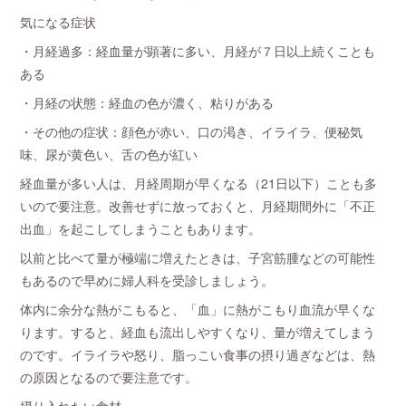
気になる症状
・月経過多：経血量が顕著に多い、月経が７日以上続くことも
ある
・月経の状態：経血の色が濃く、粘りがある
・その他の症状：顔色が赤い、口の渇き、イライラ、便秘気
味、尿が黄色い、舌の色が紅い
経血量が多い人は、月経周期が早くなる（21日以下）ことも多
いので要注意。改善せずに放っておくと、月経期間外に「不正
出血」を起こしてしまうこともあります。
以前と比べて量が極端に増えたときは、子宮筋腫などの可能性
もあるので早めに婦人科を受診しましょう。
体内に余分な熱がこもると、「血」に熱がこもり血流が早くな
ります。すると、経血も流出しやすくなり、量が増えてしまう
のです。イライラや怒り、脂っこい食事の摂り過ぎなどは、熱
の原因となるので要注意です。
摂り入れたい食材