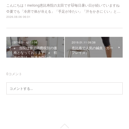
こんにちは！meilong恵比寿院の太田です🐱毎日暑い日が続いていますね
🌻夏でも「冷房で体が冷える」「手足が冷たい」「汗をかきにくい」と…
2026.08.06 06:01
2019.01.12 03:08
2019.01.11 09:38
※ 当院は全て消費税別の価
恵比寿で人気の鍼灸「カー
格となっております。※ 初
フレイズ」
診の方は、別途カウンセ…
0
コメント