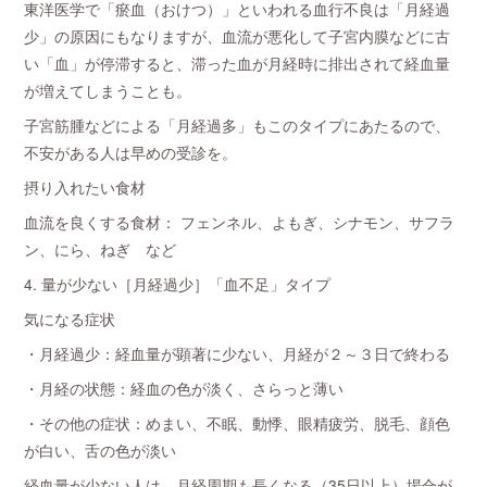
東洋医学で「瘀血（おけつ）」といわれる血行不良は「月経過
少」の原因にもなりますが、血流が悪化して子宮内膜などに古
い「血」が停滞すると、滞った血が月経時に排出されて経血量
が増えてしまうことも。
子宮筋腫などによる「月経過多」もこのタイプにあたるので、
不安がある人は早めの受診を。
摂り入れたい食材
血流を良くする食材： フェンネル、よもぎ、シナモン、サフラ
ン、にら、ねぎ など
4. 量が少ない［月経過少］「血不足」タイプ
気になる症状
・月経過少：経血量が顕著に少ない、月経が２～３日で終わる
・月経の状態：経血の色が淡く、さらっと薄い
・その他の症状：めまい、不眠、動悸、眼精疲労、脱毛、顔色
が白い、舌の色が淡い
経血量が少ない人は、月経周期も長くなる（35日以上）場合が