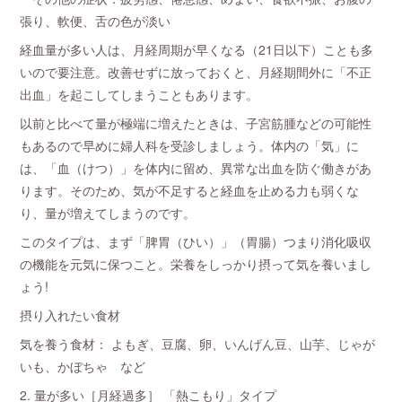
張り、軟便、舌の色が淡い
経血量が多い人は、月経周期が早くなる（21日以下）ことも多
いので要注意。改善せずに放っておくと、月経期間外に「不正
出血」を起こしてしまうこともあります。
以前と比べて量が極端に増えたときは、子宮筋腫などの可能性
もあるので早めに婦人科を受診しましょう。体内の「気」に
は、「血（けつ）」を体内に留め、異常な出血を防ぐ働きがあ
ります。そのため、気が不足すると経血を止める力も弱くな
り、量が増えてしまうのです。
このタイプは、まず「脾胃（ひい）」（胃腸）つまり消化吸収
の機能を元気に保つこと。栄養をしっかり摂って気を養いまし
ょう!
摂り入れたい食材
気を養う食材： よもぎ、豆腐、卵、いんげん豆、山芋、じゃが
いも、かぼちゃ など
2. 量が多い［月経過多］ 「熱こもり」タイプ