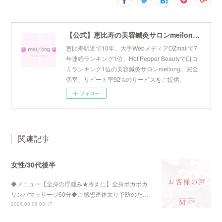
【公式】恵比寿の美容鍼灸サロンmeilong｜ツボを押さえた針・お灸の治療で美容と健康を叶えます
恵比寿駅近で10年。大手WebメディアOZmallで7
年連続ランキング1位、Hot Pepper Beautyで口コ
ミランキング1位の美容鍼灸サロンmeilong。完全
個室、リピート率92%のサービスをご提供。
フォロー
関連記事
女性/30代後半
◆メニュー【全身の浮腫み★冷えに】全身ポカポカ
リンパマッサージ60分◆ご感想連休太り予防のた…
2026.08.06 03:17