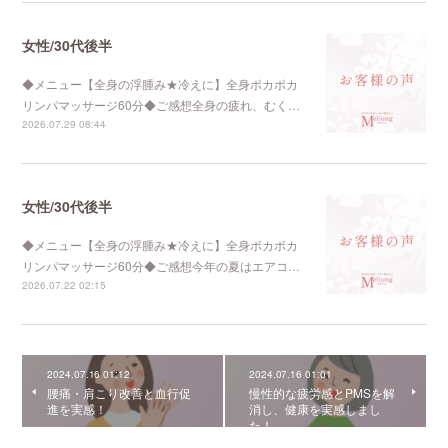
女性/30代後半
◆メニュー【全身の浮腫み★冷えに】全身ポカポカ
リンパマッサージ60分◆ご感想全身の疲れ、むく…
2026.07.29 08:44
女性/30代後半
◆メニュー【全身の浮腫み★冷えに】全身ポカポカ
リンパマッサージ60分◆ご感想今年の夏はエアコ…
2026.07.22 02:15
2024.07.16 01:12
2024.07.16 01:01
腰痛・肩こり改善と血行促
慢性的な疲労感とPMSを解
進を実感！
消し、健康を実感しまし
た！