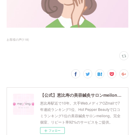
お客様の声
(
118
)
【公式】恵比寿の美容鍼灸サロンmeilong｜ツボを押さえた針・お灸の治療で美容と健康を叶えます
恵比寿駅近で10年。大手WebメディアOZmallで7
年連続ランキング1位、Hot Pepper Beautyで口コ
ミランキング1位の美容鍼灸サロンmeilong。完全
個室、リピート率92%のサービスをご提供。
フォロー