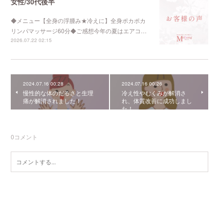
女性/30代後半
◆メニュー【全身の浮腫み★冷えに】全身ポカポカ
リンパマッサージ60分◆ご感想今年の夏はエアコ…
2026.07.22 02:15
2024.07.16 00:28
2024.07.16 00:26
慢性的な体のだるさと生理
冷え性やむくみが解消さ
痛が解消されました！
れ、体質改善に成功しまし
た！
0
コメント