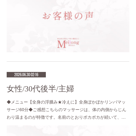
2026.06.30 02:16
女性/30代後半/主婦
◆メニュー【全身の浮腫み★冷えに】全身ぽかぽかリンパマッ
サージ60分◆ご感想こちらのマッサージは、体の内側からじん
わり温まるのが特徴です。名前のとおりポカポカが続いて、…