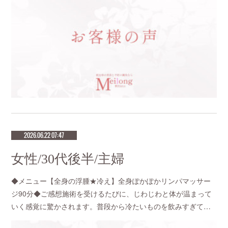
2026.06.22 07:47
女性/30代後半/主婦
◆メニュー【全身の浮腫★冷え】全身ぽかぽかリンパマッサー
ジ90分◆ご感想施術を受けるたびに、じわじわと体が温まって
いく感覚に驚かされます。普段から冷たいものを飲みすぎて…