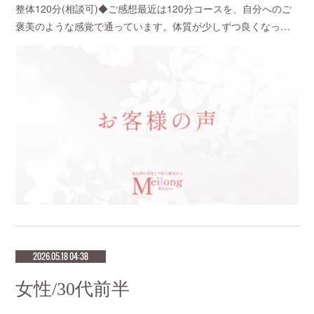
整体120分(相談可)◆ご感想最近は120分コースを、自分へのご
褒美のような感覚で通っています。体質が少しずつ良くなっ…
2026.05.18 04:38
女性/30代前半