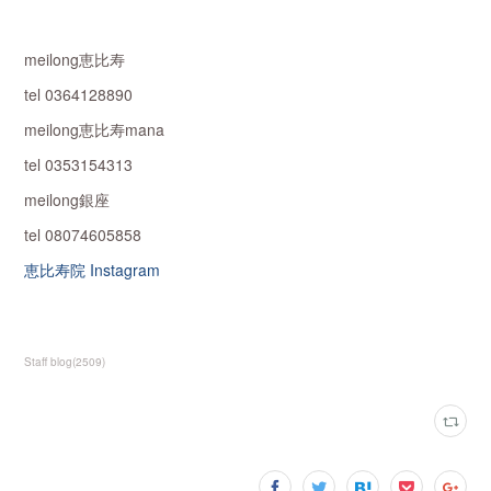
meilong恵比寿
tel 0364128890
meilong恵比寿mana
tel 0353154313
meilong銀座
tel 08074605858
恵比寿院 Instagram
Staff blog
(
2509
)