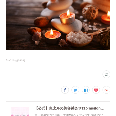
Staff blog
(
2509
)
【公式】恵比寿の美容鍼灸サロンmeilong｜ツボを押さえた針・お灸の治療で美容と健康を叶えます
恵比寿駅近で10年。大手WebメディアOZmallで7