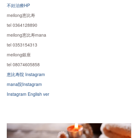
不妊治療HP
meilong恵比寿
tel 0364128890
meilong恵比寿mana
tel 0353154313
meilong銀座
tel 08074605858
恵比寿院 Instagram
mana院Instagram
Instagram English ver