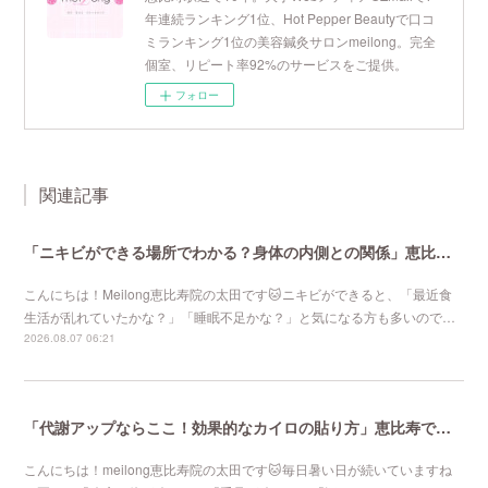
年連続ランキング1位、Hot Pepper Beautyで口コ
ミランキング1位の美容鍼灸サロンmeilong。完全
個室、リピート率92%のサービスをご提供。
フォロー
関連記事
「ニキビができる場所でわかる？身体の内側との関係」恵比寿で口コミNo 1美容鍼灸ならmeilong
こんにちは！Meilong恵比寿院の太田です🐱ニキビができると、「最近食
生活が乱れていたかな？」「睡眠不足かな？」と気になる方も多いので…
2026.08.07 06:21
「代謝アップならここ！効果的なカイロの貼り方」恵比寿で口コミNo 1美容鍼灸ならmeilong
こんにちは！meilong恵比寿院の太田です🐱毎日暑い日が続いていますね