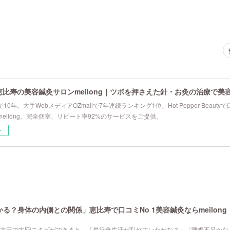
恵比寿の美容鍼灸サロンmeilong｜ツボを押さえた針・お灸の治療で美
10年。大手WebメディアOZmallで7年連続ランキング1位、Hot Pepper Beau
eilong。完全個室、リピート率92%のサービスをご提供。
ー
る？身体の内側との関係」恵比寿で口コミNo 1美容鍼灸ならmeilong
寿院の太田です🐱ニキビができると、「最近食生活が乱れていたかな？」「睡眠不足か