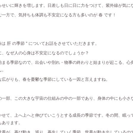
っせいに輝きを増します。日差しも日に日に力をつけて、紫外線が気に
一方で、気持ちも体調も不安定になる方も多いのが 春 です！
春は 肝 の季節 " についてお話をさせていただきます。
に、なぜ人の心身は不安定になるのでしょうか？
始まる季節なので、出会いや別れ・物事の終わりと始まりが起こる、心
ん。
な広がりも、春を憂鬱な季節にしている一因と言えますね。
の一部、この大きな宇宙の仕組みの中の一部であり、身体の中にも小さ
かせて、上へ上へと伸びていこうとする成長の季節です。冬の間、眠っ
もあります。
世界が、再び動き、巡り、再生していく季節。世界が動き出しているの