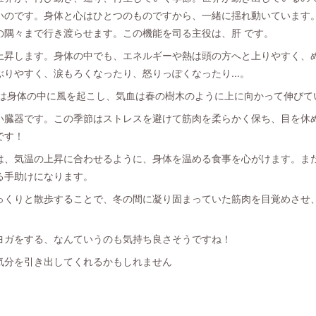
いのです。身体と心はひとつのものですから、一緒に揺れ動いています
の隅々まで行き渡らせます。この機能を司る主役は、肝 です。
上昇します。身体の中でも、エネルギーや熱は頭の方へと上りやすく、
りやすく、涙もろくなったり、怒りっぽくなったり...。
気は身体の中に風を起こし、気血は春の樹木のように上に向かって伸びて
い臓器です。この季節はストレスを避けて筋肉を柔らかく保ち、目を休
です！
は、気温の上昇に合わせるように、身体を温める食事を心がけます。ま
る手助けになります。
っくりと散歩することで、冬の間に凝り固まっていた筋肉を目覚めさせ
ヨガをする、なんていうのも気持ち良さそうですね！
気分を引き出してくれるかもしれません