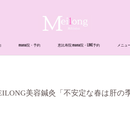
約
mana院・予約
恵比寿院 mana院・LINE予約
メニュ
EILONG美容鍼灸「不安定な春は肝の