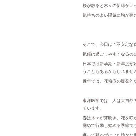
桜が散ると木々の新緑がい
気持ちのよい陽気に胸が弾む
そこで、今日は " 不安定な
気候は過ごしやすくなるの
日本では新学期・新年度が
うこともあるかもしれませ
近年では、花粉症の爆発的
東洋医学では、人は大自然
ています。
春は木々が芽吹き、花を咲
覚めて行動し始める季節で
眠って動かずにいた静かな