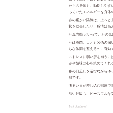
たちの身体も、動揺しやす
っていたエネルギーを身体
春の暖かい陽気は、上へと
状を助長したり、感情は高ぶ
肝風内動 といって、肝の
肝は筋肉、目とも関係の深
ちな体調を整えるのに有効
ストレスに弱い肝を補うに
みや酸味は心を鎮めてくれ
春の日差しを浴びながらゆ
切です。
明るい日が差し込む部屋で
深い呼吸も、ピースフルな
Staff blog
(
2509
)