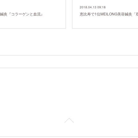
2018.04.13 09:18
美容鍼灸『コラーゲンと血流』
恵比寿で1位MEILONG美容鍼灸