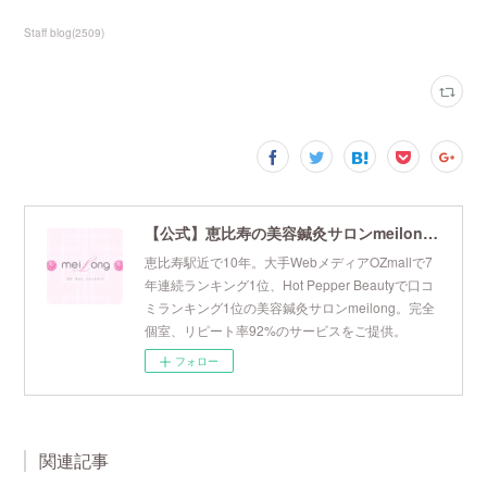
Staff blog
(
2509
)
【公式】恵比寿の美容鍼灸サロンmeilong｜ツボを押さえた針・お灸の治療で美容と健康を叶えます
恵比寿駅近で10年。大手WebメディアOZmallで7
年連続ランキング1位、Hot Pepper Beautyで口コ
ミランキング1位の美容鍼灸サロンmeilong。完全
個室、リピート率92%のサービスをご提供。
フォロー
関連記事