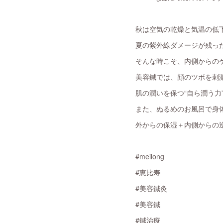
秋は空気の乾燥と気温の低
夏の紫外線ダメージが残っ
そんな時こそ、内側からの
美容鍼では、顔のツボを刺
肌の潤いを保つ“自ら潤う力
また、ぬるめのお風呂で身
外からの保湿＋内側からの
#meilong
#恵比寿
#美容鍼灸
#美容鍼
#鍼治療