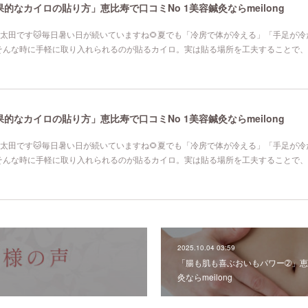
なカイロの貼り方」恵比寿で口コミNo 1美容鍼灸ならmeilong
寿院の太田です🐱毎日暑い日が続いていますね🌻夏でも「冷房で体が冷える」「手足が
そんな時に手軽に取り入れられるのが貼るカイロ。実は貼る場所を工夫することで、
なカイロの貼り方」恵比寿で口コミNo 1美容鍼灸ならmeilong
寿院の太田です🐱毎日暑い日が続いていますね🌻夏でも「冷房で体が冷える」「手足が
そんな時に手軽に取り入れられるのが貼るカイロ。実は貼る場所を工夫することで、
2025.10.04 03:59
「腸も肌も喜ぶおいもパワー➁」恵比
灸ならmeilong