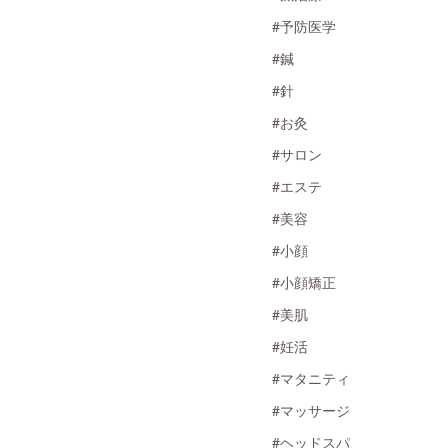
#予防医学
#鍼
#針
#お灸
#サロン
#エステ
#美容
#小顔
#小顔矯正
#美肌
#妊活
#マタニティ
#マッサージ
#ヘッドスパ