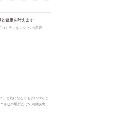
容と健康を叶えます
tyで口コミランキング1位の美容
な？」と気になる方も多いのでは
ニキビの場所だけで内臓疾患…