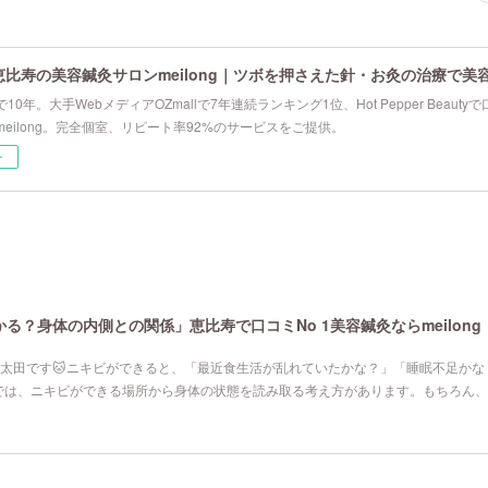
恵比寿の美容鍼灸サロンmeilong｜ツボを押さえた針・お灸の治療で美
10年。大手WebメディアOZmallで7年連続ランキング1位、Hot Pepper Beau
eilong。完全個室、リピート率92%のサービスをご提供。
ー
る？身体の内側との関係」恵比寿で口コミNo 1美容鍼灸ならmeilong
寿院の太田です🐱ニキビができると、「最近食生活が乱れていたかな？」「睡眠不足か
では、ニキビができる場所から身体の状態を読み取る考え方があります。もちろん、