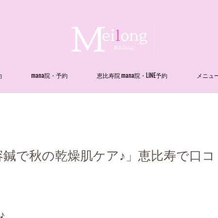
約
mana院・予約
恵比寿院 mana院・LINE予約
メニュ
鍼で秋の乾燥肌ケア♪」恵比寿で口コミ
♪