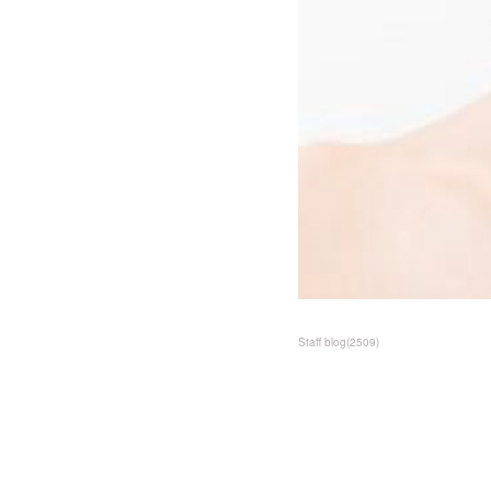
Staff blog
(
2509
)