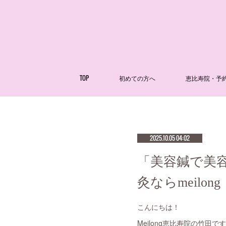
TOP
初めての方へ
恵比寿院・予
2025.10.05 04:02
「美容鍼で美容
灸ならmeilong
こんにちは！
Meilong恵比寿院の竹田です