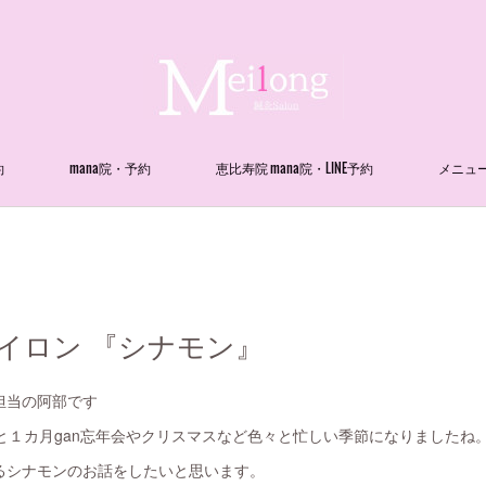
約
mana院・予約
恵比寿院 mana院・LINE予約
メニュ
メイロン 『シナモン』
担当の阿部です
と１カ月gan忘年会やクリスマスなど色々と忙しい季節になりましたね
るシナモンのお話をしたいと思います。