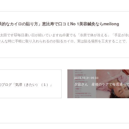
なカイロの貼り方」恵比寿で口コミNo 1美容鍼灸ならmeilong
寿院の太田です🐱毎日暑い日が続いていますね🌻夏でも「冷房で体が冷える」「手足が
そんな時に手軽に取り入れられるのが貼るカイロ。実は貼る場所を工夫することで、
2015.10.31 05:33
夕凪さん 産後のケアで毎週通っ
ngのブログ「気滞（きたい）（１）」