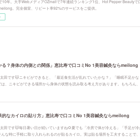
10年。大手WebメディアOZmallで7年連続ランキング1位、Hot Pepper Beau
eilong。完全個室、リピート率92%のサービスをご提供。
ー
る？身体の内側との関係」恵比寿で口コミNo 1美容鍼灸ならmeilong
寿院の太田です🐱ニキビができると、「最近食生活が乱れていたかな？」「睡眠不足か
では、ニキビができる場所から身体の状態を読み取る考え方があります。もちろん、
なカイロの貼り方」恵比寿で口コミNo 1美容鍼灸ならmeilong
寿院の太田です🐱毎日暑い日が続いていますね🌻夏でも「冷房で体が冷える」「手足が
そんな時に手軽に取り入れられるのが貼るカイロ。実は貼る場所を工夫することで、