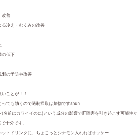
・改善
よる冷え・むくみの改善
止
値の低下
風邪の予防や改善
良いことが！！
っても効くので過剰摂取は禁物ですshun
ン(名前はカワイイのに)という成分の影響で肝障害を引き起こす可能性
度で十分です。
ホットドリンクに、ちょこっとシナモン入れればオッケー