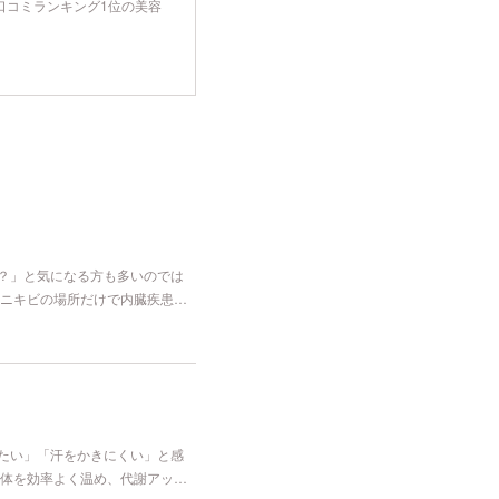
tyで口コミランキング1位の美容
な？」と気になる方も多いのでは
ニキビの場所だけで内臓疾患…
冷たい」「汗をかきにくい」と感
体を効率よく温め、代謝アッ…