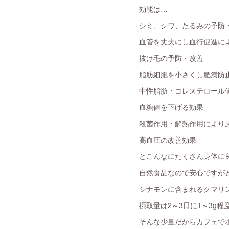
効能は…
シミ、シワ、たるみの予防
血管を丈夫にし血行促進に
抜け毛の予防・改善
脂肪細胞を小さくし肥満防
中性脂肪・コレステロール
血糖値を下げる効果
殺菌作用・解熱作用により
高血圧の改善効果
とこんなにたくさん身体に
自然食品なので安心ですがと
シナモンに含まれるクマリ
摂取量は2～3日に1～3g程
そんな少量だからカフェで