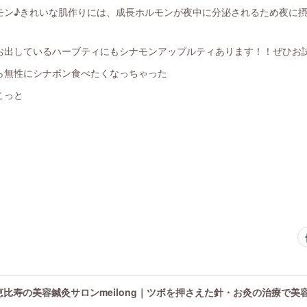
モン♪きれいな肌作りには、成長ホルモンが夜中に分泌されるため夜に
お出しているハーブティにもシナモンアップルティあります！！ぜひお
ら無性にシナボン食べたくなっちゃった
こっと
恵比寿の美容鍼灸サロンmeilong｜ツボを押さえた針・お灸の治療で美