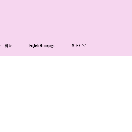
ー・料金
English Homepage
MORE
。