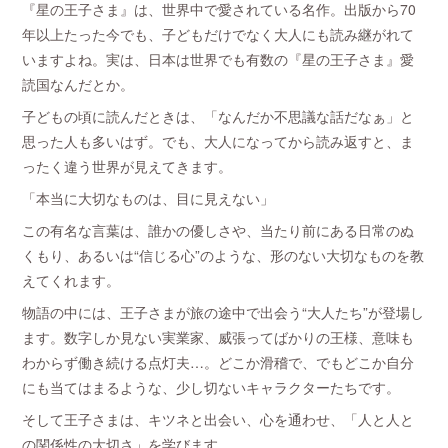
『星の王子さま』は、世界中で愛されている名作。出版から70
年以上たった今でも、子どもだけでなく大人にも読み継がれて
いますよね。実は、日本は世界でも有数の『星の王子さま』愛
読国なんだとか。
子どもの頃に読んだときは、「なんだか不思議な話だなぁ」と
思った人も多いはず。でも、大人になってから読み返すと、ま
ったく違う世界が見えてきます。
「本当に大切なものは、目に見えない」
この有名な言葉は、誰かの優しさや、当たり前にある日常のぬ
くもり、あるいは“信じる心”のような、形のない大切なものを教
えてくれます。
物語の中には、王子さまが旅の途中で出会う“大人たち”が登場し
ます。数字しか見ない実業家、威張ってばかりの王様、意味も
わからず働き続ける点灯夫…。どこか滑稽で、でもどこか自分
にも当てはまるような、少し切ないキャラクターたちです。
そして王子さまは、キツネと出会い、心を通わせ、「人と人と
の関係性の大切さ」を学びます。