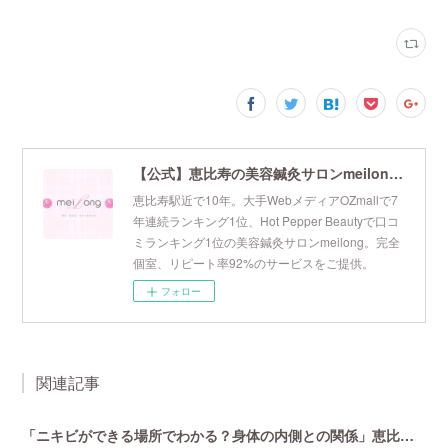
【公式】恵比寿の美容鍼灸サロンmeilong｜ツボを押さえた針・お灸の治療で美容と健康を叶えます
恵比寿駅近で10年。大手WebメディアOZmallで7
年連続ランキング1位、Hot Pepper Beautyで口コ
ミランキング1位の美容鍼灸サロンmeilong。完全
個室、リピート率92%のサービスをご提供。
フォロー
関連記事
「ニキビができる場所でわかる？身体の内側との関係」恵比寿で口コミNo 1美容鍼灸ならmeilong