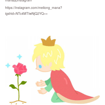
mana院Instagram
https://instagram.com/meilong_mana?
igshid=NTc4MTIwNjQ2YQ==