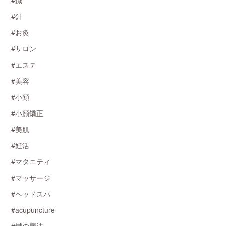
#鍼
#針
#お灸
#サロン
#エステ
#美容
#小顔
#小顔矯正
#美肌
#妊活
#マタニティ
#マッサージ
#ヘッドスパ
#acupuncture