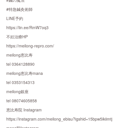
#鍼の魔法
#特急鍼灸術師
LINE予約
https://lin.ee/RmW7oq3
不妊治療HP
https://meilong-repro.com/
meilong恵比寿
tel 0364128890
meilong恵比寿mana
tel 0353154313
meilong銀座
tel 08074605858
恵比寿院 Instagram
https://instagram.com/meilong_ebisu?igshid=15bpw5ikiimtj