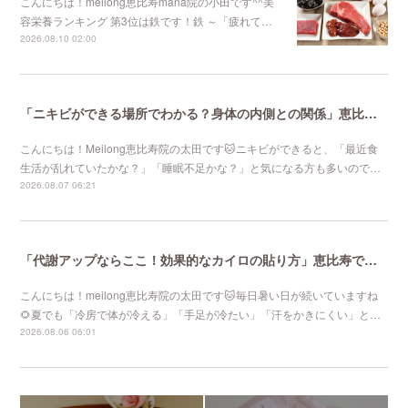
こんにちは！meilong恵比寿mana院の小田です^^美
容栄養ランキング 第3位は鉄です！鉄 ～「疲れて…
2026.08.10 02:00
「ニキビができる場所でわかる？身体の内側との関係」恵比寿で口コミNo 1美容鍼灸ならmeilong
こんにちは！Meilong恵比寿院の太田です🐱ニキビができると、「最近食
生活が乱れていたかな？」「睡眠不足かな？」と気になる方も多いので…
2026.08.07 06:21
「代謝アップならここ！効果的なカイロの貼り方」恵比寿で口コミNo 1美容鍼灸ならmeilong
こんにちは！meilong恵比寿院の太田です🐱毎日暑い日が続いていますね
🌻夏でも「冷房で体が冷える」「手足が冷たい」「汗をかきにくい」と…
2026.08.06 06:01