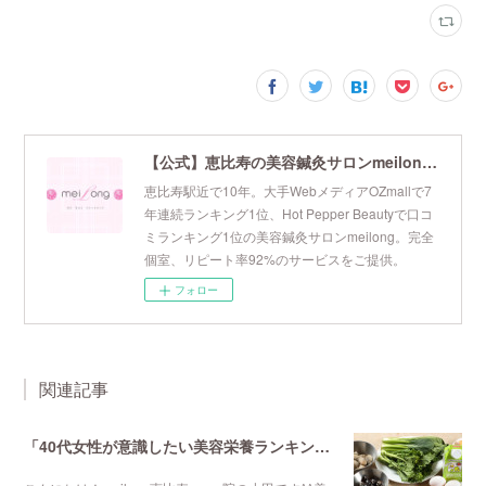
【公式】恵比寿の美容鍼灸サロンmeilong｜ツボを押さえた針・お灸の治療で美容と健康を叶えます
恵比寿駅近で10年。大手WebメディアOZmallで7
年連続ランキング1位、Hot Pepper Beautyで口コ
ミランキング1位の美容鍼灸サロンmeilong。完全
個室、リピート率92%のサービスをご提供。
フォロー
関連記事
「40代女性が意識したい美容栄養ランキング 第3位」不妊鍼灸と妊活鍼灸が得意のmeilong