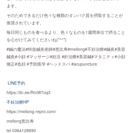
ます。
そのためできるだけ色々な種類のタンパク質を摂取することが
推奨されています。
毎日同じものを食べるより、色々なものを1週間単位で摂ること
を心がけてみてくださいね(*^^*)
#鍼の魔法#特急鍼灸術師#恵比寿#meilong#不妊治療#鍼灸#美容
鍼灸#小顔 #マッサージ#妊活 #針治療#美容鍼#マタニティ#小顔
矯正#造顔 #予防医学 #ヘッドスパ #acupuncture
LINE予約
https://lin.ee/RmW7oq3
不妊治療HP
https://meilong-repro.com/
meilong恵比寿
tel 0364128890