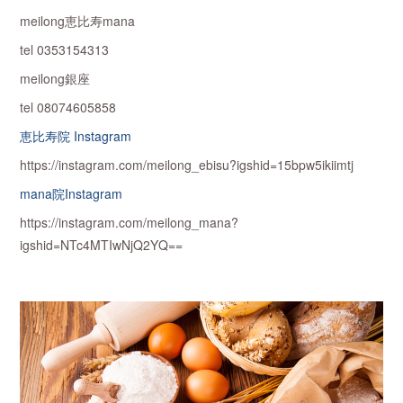
meilong恵比寿mana
tel 0353154313
meilong銀座
tel 08074605858
恵比寿院 Instagram
https://instagram.com/meilong_ebisu?igshid=15bpw5ikiimtj
mana院Instagram
https://instagram.com/meilong_mana?
igshid=NTc4MTIwNjQ2YQ==