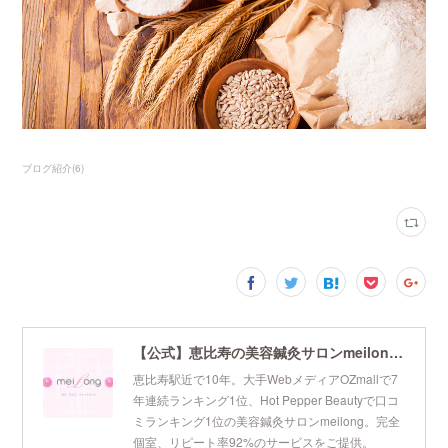
ブログ紹介
(
6
)
【公式】恵比寿の美容鍼灸サロンmeilong｜ツボを押さえた針・お灸の治療で美容と健康を叶えます
恵比寿駅近で10年。大手WebメディアOZmallで7
年連続ランキング1位、Hot Pepper Beautyで口コ
ミランキング1位の美容鍼灸サロンmeilong。完全
個室、リピート率92%のサービスをご提供。