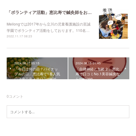
「ボランティア活動」恵比寿で鍼灸師をお探しなら恵比寿meilong
Meilongでは2017年から立川の児童養護施設の至誠
学園でボランティア活動をしております。110名…
2022.11.17 08:23
2024.08.17 05:15
2024.08.15 01:45
「今日は何の日？パイナッ
「自律神経と加齢２」恵比
プルの日」恵比寿で1番人気
寿で口コミNo.1美容鍼灸な
のマタニティサロンmeilo…
らmeilong
0
コメント