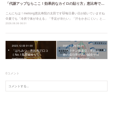
「代謝アップならここ！効果的なカイロの貼り方」恵比寿で口コミNo 1美容鍼灸ならmeilong
こんにちは！meilong恵比寿院の太田です🐱毎日暑い日が続いていますね
🌻夏でも「冷房で体が冷える」「手足が冷たい」「汗をかきにくい」と…
2026.08.06 06:01
2023.12.03 01:00
2023.11.26 06:20
「はちみつ」恵比寿で口コ
「ワクチン後遺症」不妊治
ミNo.1美容鍼灸なら
療の成功率が高い鍼灸サロ
meilong
ン 恵比寿meilong
0
コメント