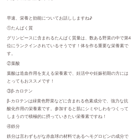
早速、栄養と効能についてお話ししますね♪
①たんぱく質
グリンピースに含まれるたんぱく質量は、数ある野菜の中で第4
位にランクインされているそうです！体を作る重要な栄養素で
す。
②葉酸
葉酸は造血作用を支える栄養素で、妊活中や妊娠初期の方には
とってもおススメです！
③β-カロテン
β-カロテンは緑黄色野菜などに含まれる色素成分で、強力な抗
酸化作用の栄養素です。参加すると肌にシミやしわをつくって
しまうので積極的に摂っていきたい栄養素ですね！
④鉄分
鉄分は言わずもがな赤血球の材料であるヘモグロビンの成分で