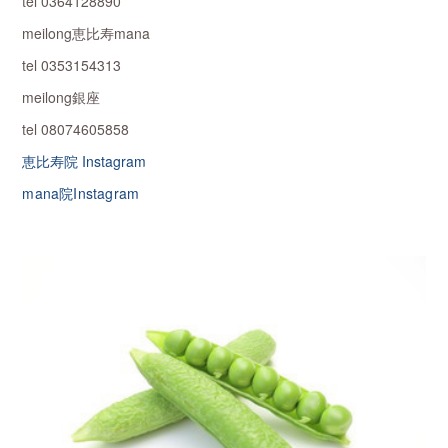
tel 0364128890
meilong恵比寿mana
tel 0353154313
meilong銀座
tel 08074605858
恵比寿院 Instagram
mana院Instagram