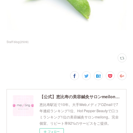
Staff blog
(
2509
)
【公式】恵比寿の美容鍼灸サロンmeilong｜ツボを押さえた針・お灸の治療で美容と健康を叶えます
恵比寿駅近で10年。大手WebメディアOZmallで7
年連続ランキング1位、Hot Pepper Beautyで口コ
ミランキング1位の美容鍼灸サロンmeilong。完全
個室、リピート率92%のサービスをご提供。
フォロー