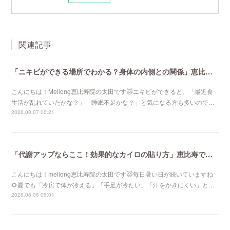
関連記事
「ニキビができる場所でわかる？身体の内側との関係」恵比寿で口コミNo 1美容鍼灸ならmeilong
こんにちは！Meilong恵比寿院の太田です🐱ニキビができると、「最近食
生活が乱れていたかな？」「睡眠不足かな？」と気になる方も多いので…
2026.08.07 06:21
「代謝アップならここ！効果的なカイロの貼り方」恵比寿で口コミNo 1美容鍼灸ならmeilong
こんにちは！meilong恵比寿院の太田です🐱毎日暑い日が続いていますね
🌻夏でも「冷房で体が冷える」「手足が冷たい」「汗をかきにくい」と…
2026.08.06 06:01