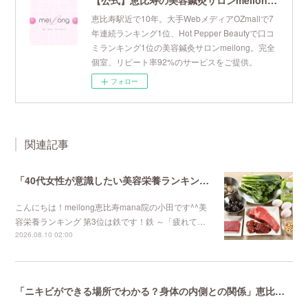
恵比寿駅近で10年。大手WebメディアOZmallで7
年連続ランキング1位、Hot Pepper Beautyで口コ
ミランキング1位の美容鍼灸サロンmeilong。完全
個室、リピート率92%のサービスをご提供。
フォロー
関連記事
「40代女性が意識したい美容栄養ランキング 第3位」不妊鍼灸と妊活鍼灸が得意のmeilong
こんにちは！meilong恵比寿mana院の小田です^^美
容栄養ランキング 第3位は鉄です！鉄 ～「疲れて…
2026.08.10 02:00
「ニキビができる場所でわかる？身体の内側との関係」恵比寿で口コミNo 1美容鍼灸ならmeilong