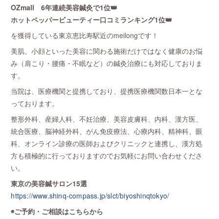
OZmall 6年連続美容鍼灸で1位👑
ホットペッパービューティー口コミランキング1位👑
を獲得している東京恵比寿駅近のmeilongです！
美肌、小顔といった美容に関わる施術だけではなく健康のお悩
み（肩こり・腰痛・不眠など）の鍼灸治療にも対応しておりま
す。
当院は、医療機関と提携しており、提携医療機関数日本一とな
っております。
整形外科、産婦人科、不妊治療、美容皮膚科、内科、漢方医、
統合医療、脳神経外科、がん免疫療法、心療内科、精神科、眼
科、オンライン診療の医師およびクリニックと連携し、漢方処
方も積極的に行っておりますのでお気軽にお問い合わせくださ
い。
東京の美容鍼サロン15選
https://www.shinq-compass.jp/slct/biyoshinqtokyo/
◉ご予約・ご相談はこちらから