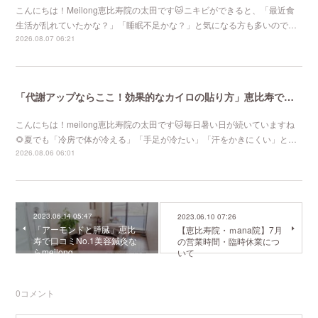
こんにちは！Meilong恵比寿院の太田です🐱ニキビができると、「最近食
生活が乱れていたかな？」「睡眠不足かな？」と気になる方も多いので…
2026.08.07 06:21
「代謝アップならここ！効果的なカイロの貼り方」恵比寿で口コミNo 1美容鍼灸ならmeilong
こんにちは！meilong恵比寿院の太田です🐱毎日暑い日が続いていますね
🌻夏でも「冷房で体が冷える」「手足が冷たい」「汗をかきにくい」と…
2026.08.06 06:01
2023.06.14 05:47
2023.06.10 07:26
「アーモンドと膵臓」恵比
【恵比寿院・ｍana院】7月
寿で口コミNo.1美容鍼灸な
の営業時間・臨時休業につ
らmeilong
いて
0
コメント